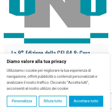
La 9° Edizione della CEI 64-8: Cosa
Cambia per Elettricisti e Progettisti, in
Diamo valore alla tua privacy
vigore dal 01/11/2024, le più importati
novità riassute in due documenti
Utilizziamo i cookie per migliorare la tua esperienza di
pubblicati dalla rivista TuttoNormel
navigazione, offrirti pubblicità o contenuti personalizzati e
analizzare il nostro traffico. Cliccando “Accetta tutti”,
TuttoNormel, una delle più importanti riviste di
acconsenti al nostro utilizzo dei cookie.
divulgazione tecnica nel mondo degli impianti
elettrici e delle Automazioni a norma CEI 64-8
Personalizza
Rifiuta tutto
Accettare tutto