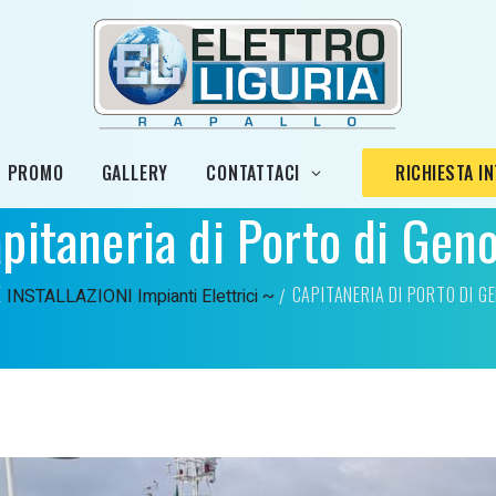
PROMO
GALLERY
CONTATTACI
RICHIESTA I
pitaneria di Porto di Gen
E
CAPITANERIA DI PORTO DI G
INSTALLAZIONI
Impianti Elettrici ~