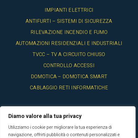
IMPIANTI ELETTRICI
ANTIFURTI – SISTEMI DI SICUREZZA
RILEVAZIONE INCENDIO E FUMO
AUTOMAZIONI RESIDENZIALI E INDUSTRIALI
TVCC – TV A CIRCUITO CHIUSO
CONTROLLO ACCESSI
DOMOTICA – DOMOTICA SMART
CABLAGGIO RETI INFORMATICHE
Diamo valore alla tua privacy
Utilizziamo i cookie per migliorare la tua esperienza di
© 2025 Elettro Liguria Srl - Impianti elettrici Genova- P.iva
navigazione, offrirti pubblicità o contenuti personalizzati e