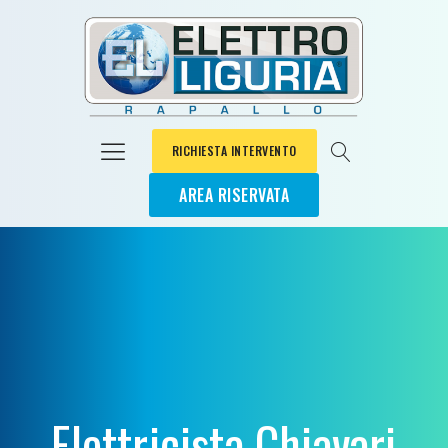
RICHIESTA INTERVENTO
AREA RISERVATA
Elettricista Chiavari