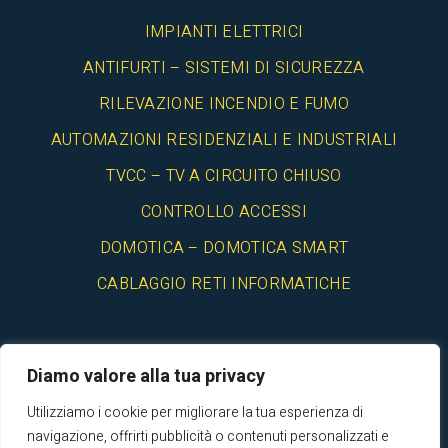
IMPIANTI ELETTRICI
ANTIFURTI – SISTEMI DI SICUREZZA
RILEVAZIONE INCENDIO E FUMO
AUTOMAZIONI RESIDENZIALI E INDUSTRIALI
TVCC – TV A CIRCUITO CHIUSO
CONTROLLO ACCESSI
DOMOTICA – DOMOTICA SMART
CABLAGGIO RETI INFORMATICHE
Diamo valore alla tua privacy
Utilizziamo i cookie per migliorare la tua esperienza di
© 2025 Elettro Liguria Srl - Impianti elettrici Genova- P.iva
navigazione, offrirti pubblicità o contenuti personalizzati e