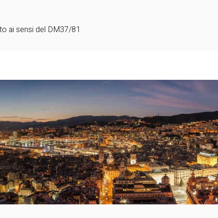
tto ai sensi del DM37/81