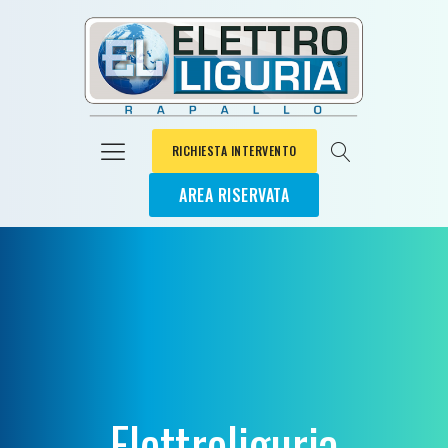
RICHIESTA INTERVENTO
AREA RISERVATA
Elettroliguria