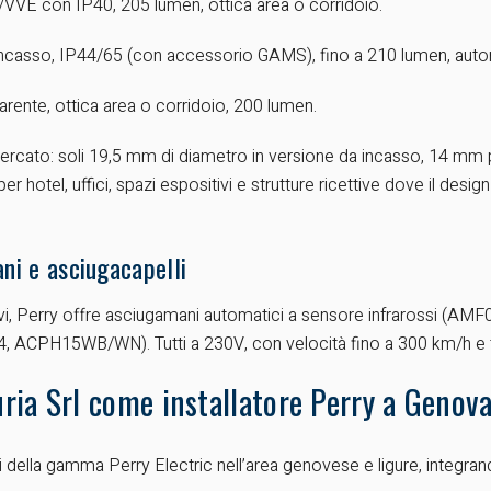
VVE con IP40, 205 lumen, ottica area o corridoio.
o incasso, IP44/65 (con accessorio GAMS), fino a 210 lumen, auto
rente, ottica area o corridoio, 200 lumen.
rcato: soli 19,5 mm di diametro in versione da incasso, 14 mm pe
r hotel, uffici, spazi espositivi e strutture ricettive dove il des
ni e asciugacapelli
ettivi, Perry offre asciugamani automatici a sensore infrarossi (
04, ACPH15WB/WN). Tutti a 230V, con velocità fino a 300 km/h e 
uria Srl come installatore Perry a Genov
ti della gamma Perry Electric nell’area genovese e ligure, integrando