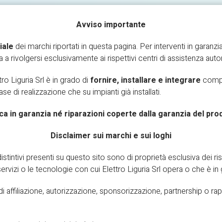
Avviso importante
iale
dei marchi riportati in questa pagina. Per interventi in garanzia
ta a rivolgersi esclusivamente ai rispettivi centri di assistenza autor
PROMO
GALLERY
CONTATTACI
RICHIESTA I
tro Liguria Srl è in grado di
fornire, installare e integrare
compon
 fase di realizzazione che su impianti già installati.
Elettroliguria
ca in garanzia né riparazioni coperte dalla garanzia del pro
HOME
ELETTROLIGURIA
Disclaimer sui marchi e sui loghi
istintivi presenti su questo sito sono di proprietà esclusiva dei ris
 i servizi o le tecnologie con cui Elettro Liguria Srl opera o che è in 
 affiliazione, autorizzazione, sponsorizzazione, partnership o rappre