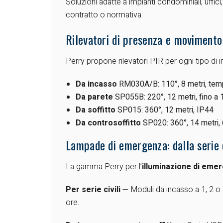
Soluzioni adatte a impianti condominiali, uffic
contratto o normativa.
Rilevatori di presenza e movimento
Perry propone rilevatori PIR per ogni tipo di in
Da incasso
RM030A/B: 110°, 8 metri, tem
Da parete
SP055B: 220°, 12 metri, fino a 
Da soffitto
SP015: 360°, 12 metri, IP44
Da controsoffitto
SP020: 360°, 14 metri, 6
Lampade di emergenza: dalla serie c
La gamma Perry per l’
illuminazione di eme
Per serie civili
— Moduli da incasso a 1, 2 o 3
ore.