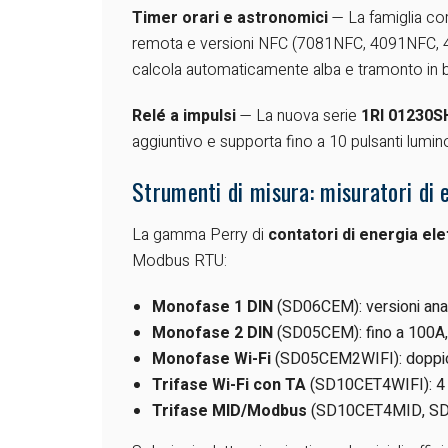
Timer orari e astronomici
— La famiglia com
remota e versioni NFC (7081NFC, 4091NFC, 4
calcola automaticamente alba e tramonto in b
Relé a impulsi
— La nuova serie
1RI 01230
aggiuntivo e supporta fino a 10 pulsanti lumino
Strumenti di misura: misuratori di 
La gamma Perry di
contatori di energia ele
Modbus RTU:
Monofase 1 DIN
(SD06CEM): versioni analo
Monofase 2 DIN
(SD05CEM): fino a 100A, v
Monofase Wi-Fi
(SD05CEM2WIFI): doppio 
Trifase Wi-Fi con TA
(SD10CET4WIFI): 4 D
Trifase MID/Modbus
(SD10CET4MID, SD10C