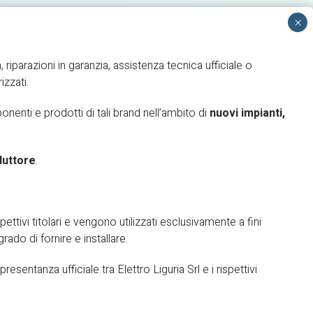
, riparazioni in garanzia, assistenza tecnica ufficiale o
izzati.
NTERVENTO
AREA RISERVATA
enti e prodotti di tali brand nell’ambito di
nuovi impianti,
duttore
.
pettivi titolari e vengono utilizzati esclusivamente a fini
grado di fornire e installare.
sentanza ufficiale tra Elettro Liguria Srl e i rispettivi