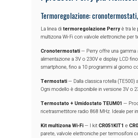
Termoregolazione: cronotermostati,
La linea di
termoregolazione Perry
è tra le
multizona Wi-Fi con valvole elettroniche per t
Cronotermostati
— Perry offre una gamma ar
alimentazione a 3V o 230V e display LCD fino 
smartphone, fino a 10 programmi al giorno con
Termostati
— Dalla classica rotella (TE500) 
Ogni modello è disponibile in versione 3V o 2
Termostato + Umidostato TEUM01
— Prodo
ricetrasmettitore radio 868 MHz. Ideale per i
Kit multizona Wi-Fi
— I kit
CR051KIT1
e
CR0
parete, valvole elettroniche per termosifoni 