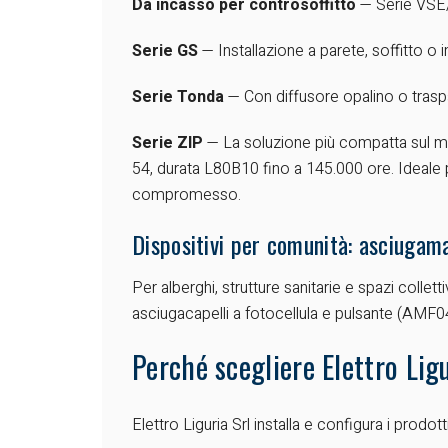
Da incasso per controsoffitto
— Serie VSE/
Serie GS
— Installazione a parete, soffitto 
Serie Tonda
— Con diffusore opalino o traspa
Serie ZIP
— La soluzione più compatta sul me
54, durata L80B10 fino a 145.000 ore. Ideale pe
compromesso.
Dispositivi per comunità: asciugama
Per alberghi, strutture sanitarie e spazi coll
asciugacapelli a fotocellula e pulsante (AMF
Perché scegliere Elettro Lig
Elettro Liguria Srl installa e configura i prodot