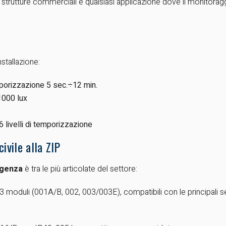
i, strutture commerciali e qualsiasi applicazione dove il monitora
stallazione:
porizzazione 5 sec.÷12 min.
1000 lux
 livelli di temporizzazione
ivile alla ZIP
rgenza
è tra le più articolate del settore:
 moduli (001A/B, 002, 003/003E), compatibili con le principali ser