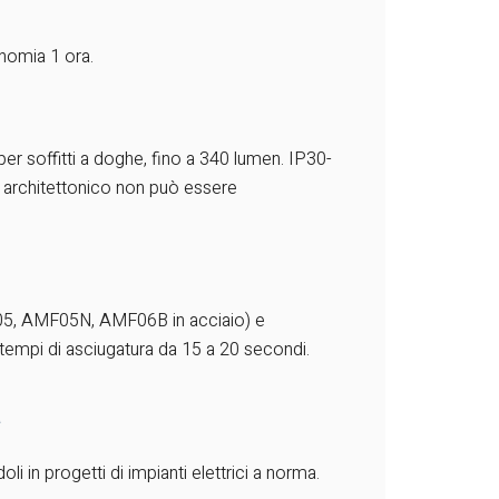
nomia 1 ora.
r soffitti a doghe, fino a 340 lumen. IP30-
ign architettonico non può essere
AMF05, AMF05N, AMF06B in acciaio) e
tempi di asciugatura da 15 a 20 secondi.
a
li in progetti di impianti elettrici a norma.