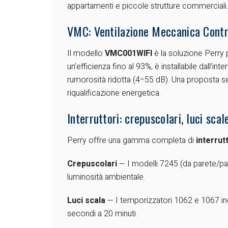
appartamenti e piccole strutture commerciali.
VMC: Ventilazione Meccanica Contr
Il modello
VMC001WIFI
è la soluzione Perry p
un’efficienza fino al 93%, è installabile dall
rumorosità ridotta (4÷55 dB). Una proposta semp
riqualificazione energetica.
Interruttori: crepuscolari, luci scal
Perry offre una gamma completa di
interrut
Crepuscolari
— I modelli 7245 (da parete/pa
luminosità ambientale.
Luci scala
— I temporizzatori 1062 e 1067 in
secondi a 20 minuti.