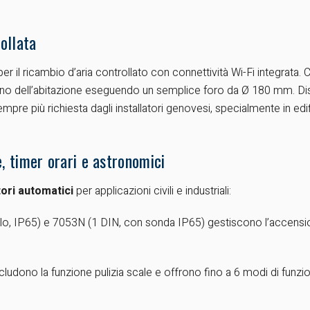
ollata
er il ricambio d’aria controllato con connettività Wi-Fi integrata
’interno dell’abitazione eseguendo un semplice foro da Ø 180 mm. Di
re più richiesta dagli installatori genovesi, specialmente in edific
e, timer orari e astronomici
tori automatici
per applicazioni civili e industriali:
lo, IP65) e 7053N (1 DIN, con sonda IP65) gestiscono l’accensi
cludono la funzione pulizia scale e offrono fino a 6 modi di fu