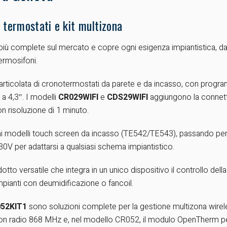
 termostati e kit multizona
 più complete sul mercato e copre ogni esigenza impiantistica, d
ermosifoni.
ticolata di cronotermostati da parete e da incasso, con progra
a 4,3″. I modelli
CR029WIFI
e
CDS29WIFI
aggiungono la connett
 risoluzione di 1 minuto.
ai modelli touch screen da incasso (TE542/TE543), passando per i p
30V per adattarsi a qualsiasi schema impiantistico.
tto versatile che integra in un unico dispositivo il controllo della
mpianti con deumidificazione o fancoil.
52KIT1
sono soluzioni complete per la gestione multizona wirel
con radio 868 MHz e, nel modello CR052, il modulo OpenTherm per 