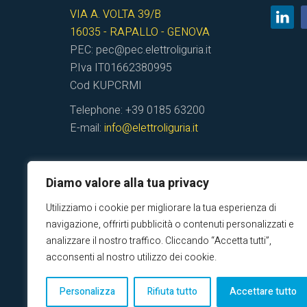
VIA A. VOLTA 39/B
16035 - RAPALLO - GENOVA
PEC: pec@pec.elettroliguria.it
P.Iva IT01662380995
Cod KUPCRMI
Telephone: +39 0185 63200
E-mail:
info@elettroliguria.it
Diamo valore alla tua privacy
Utilizziamo i cookie per migliorare la tua esperienza di
navigazione, offrirti pubblicità o contenuti personalizzati e
analizzare il nostro traffico. Cliccando “Accetta tutti”,
acconsenti al nostro utilizzo dei cookie.
© 2025 Elettro Liguria Srl - Impianti elettrici Genov
Personalizza
Rifiuta tutto
Accettare tutto
Privacy policy
Impianti elettrici Genova Rapal