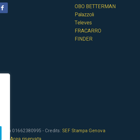
OBO BETTERMAN
Palazzoli
Televes
FRACARRO
FINDER
a- P.iva 01662380995 - Credits:
SEF
Stampa Genova
lo
Area riservata