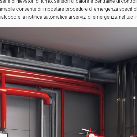
a serie di rilevatori di fumo, sensori di calore e centraline di con
abile consente di impostare procedure di emergenza specifiche, c
gliafuoco e la notifica automatica ai servizi di emergenza, nel tuo 