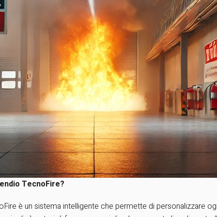
cendio TecnoFire?
re è un sistema intelligente che permette di personalizzare ogni