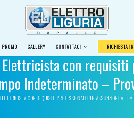
PROMO
GALLERY
CONTATTACI
RICHIESTA I
 Elettricista con requisiti
empo Indeterminato – Prov
 ELETTRICISTA CON REQUISITI PROFESSIONALI PER ASSUNZIONE A TEM