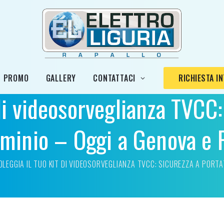
PROMO
GALLERY
CONTATTACI
RICHIESTA I
 di videosorveglianza TVCC:
minio – Oggi a Genova e 
OLEGGIA IL TUO KIT DI VIDEOSORVEGLIANZA TVCC: SICUREZZA A PORTA