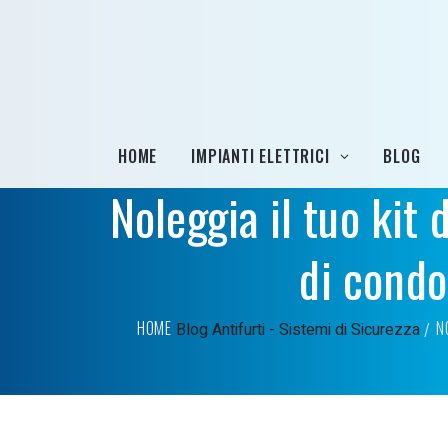
HOME
IMPIANTI ELETTRICI
BLOG
Noleggia il tuo kit
di condo
HOME
N
Blog
Antifurti - Sistemi di Sicurezza