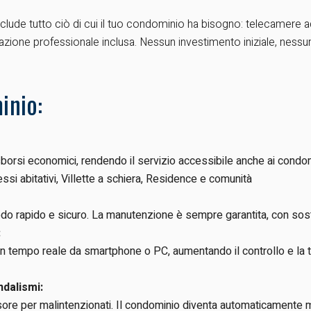
nclude tutto ciò di cui il tuo condominio ha bisogno: telecamere ad 
lazione professionale inclusa. Nessun investimento iniziale, ness
inio:
sborsi economici, rendendo il servizio accessibile anche ai condom
si abitativi, Villette a schiera, Residence e comunità
 modo rapido e sicuro. La manutenzione è sempre garantita, con sos
:
 tempo reale da smartphone o PC, aumentando il controllo e la tra
dalismi:
asore per malintenzionati. Il condominio diventa automaticamente 