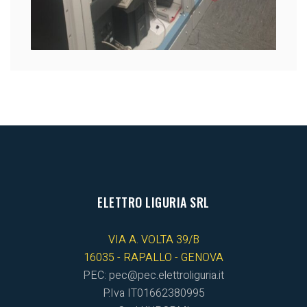
ELETTRO LIGURIA SRL
VIA A. VOLTA 39/B
16035 - RAPALLO - GENOVA
PEC: pec@pec.elettroliguria.it
P.Iva IT01662380995