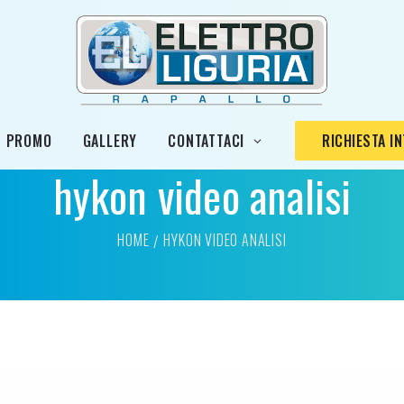
PROMO
GALLERY
CONTATTACI
RICHIESTA I
hykon video analisi
HOME
HYKON VIDEO ANALISI