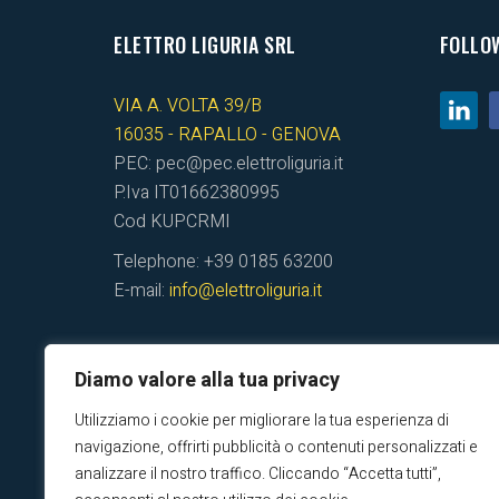
ELETTRO LIGURIA SRL
FOLLO
VIA A. VOLTA 39/B
16035 - RAPALLO - GENOVA
PEC: pec@pec.elettroliguria.it
P.Iva IT01662380995
Cod KUPCRMI
Telephone: +39 0185 63200
E-mail:
info@elettroliguria.it
Diamo valore alla tua privacy
Utilizziamo i cookie per migliorare la tua esperienza di
navigazione, offrirti pubblicità o contenuti personalizzati e
analizzare il nostro traffico. Cliccando “Accetta tutti”,