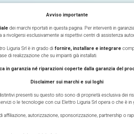
Avviso importante
iale
dei marchi riportati in questa pagina. Per interventi in garanzia
ta a rivolgersi esclusivamente ai rispettivi centri di assistenza autor
PROMO
GALLERY
CONTATTACI
RICHIESTA I
tro Liguria Srl è in grado di
fornire, installare e integrare
compon
 fase di realizzazione che su impianti già installati.
Urmet
ca in garanzia né riparazioni coperte dalla garanzia del pro
HOME
MARCHI TRATTATI
URMET
Disclaimer sui marchi e sui loghi
istintivi presenti su questo sito sono di proprietà esclusiva dei ris
 i servizi o le tecnologie con cui Elettro Liguria Srl opera o che è in 
 affiliazione, autorizzazione, sponsorizzazione, partnership o rappre