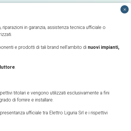
, riparazioni in garanzia, assistenza tecnica ufficiale o
izzati.
NTERVENTO
AREA RISERVATA
enti e prodotti di tali brand nell’ambito di
nuovi impianti,
duttore
.
pettivi titolari e vengono utilizzati esclusivamente a fini
grado di fornire e installare.
sentanza ufficiale tra Elettro Liguria Srl e i rispettivi