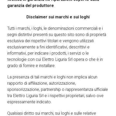
garanzia del produttore
.
HOME
MARCHI TRATTATI
FAAC
Disclaimer sui marchi e sui loghi
Tutti i marchi, i loghi, le denominazioni commerciali e i
segni distintivi presenti su questo sito sono di proprietà
esclusiva dei rispettivi titolari e vengono utilizzati
esclusivamente a fini identificativi, descrittivi e
informativi, per indicare i prodotti, i servizi o le
tecnologie con cui Elettro Liguria Srl opera o che è in
grado di fornire e installare.
La presenza di tali marchi e loghi non implica alcun
rapporto di affiliazione, autorizzazione,
sponsorizzazione, partnership o rappresentanza ufficiale
tra Elettro Liguria Srl e i rispettivi proprietari, salvo ove
espressamente indicato.
Qualsiasi diritto sui marchi, sui loghi e sulle relative
21 Novembre 2024
MARCHI TRATTATI
0 comments