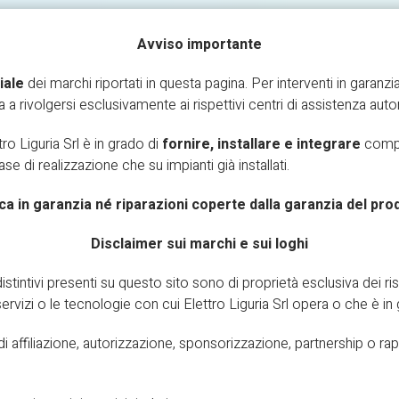
Avviso importante
iale
dei marchi riportati in questa pagina. Per interventi in garanzia
ta a rivolgersi esclusivamente ai rispettivi centri di assistenza autor
PROMO
GALLERY
CONTATTACI
RICHIESTA I
tro Liguria Srl è in grado di
fornire, installare e integrare
compon
 fase di realizzazione che su impianti già installati.
Elicent
ca in garanzia né riparazioni coperte dalla garanzia del pro
HOME
MARCHI TRATTATI
ELICENT
Disclaimer sui marchi e sui loghi
istintivi presenti su questo sito sono di proprietà esclusiva dei ris
 i servizi o le tecnologie con cui Elettro Liguria Srl opera o che è in 
 affiliazione, autorizzazione, sponsorizzazione, partnership o rappre