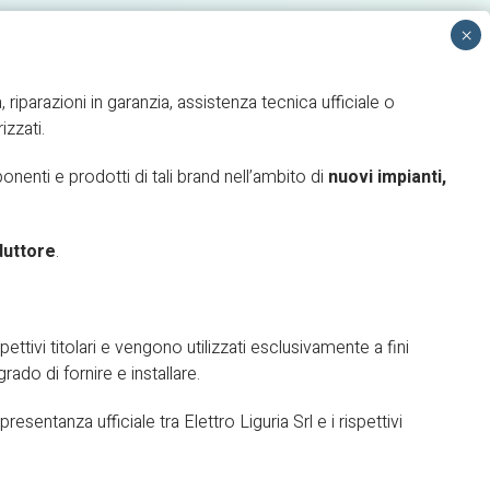
, riparazioni in garanzia, assistenza tecnica ufficiale o
izzati.
NTERVENTO
AREA RISERVATA
enti e prodotti di tali brand nell’ambito di
nuovi impianti,
duttore
.
pettivi titolari e vengono utilizzati esclusivamente a fini
grado di fornire e installare.
sentanza ufficiale tra Elettro Liguria Srl e i rispettivi