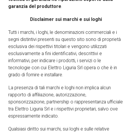
garanzia del produttore
.
HOME
MARCHI TRATTATI
GEWISS
Disclaimer sui marchi e sui loghi
Tutti i marchi, i loghi, le denominazioni commerciali e i
segni distintivi presenti su questo sito sono di proprietà
esclusiva dei rispettivi titolari e vengono utilizzati
esclusivamente a fini identificativi, descrittivi e
informativi, per indicare i prodotti, i servizi o le
tecnologie con cui Elettro Liguria Srl opera o che è in
grado di fornire e installare.
La presenza di tali marchi e loghi non implica alcun
rapporto di affiliazione, autorizzazione,
sponsorizzazione, partnership o rappresentanza ufficiale
tra Elettro Liguria Srl e i rispettivi proprietari, salvo ove
espressamente indicato.
Qualsiasi diritto sui marchi, sui loghi e sulle relative
28 Gennaio 2026
MARCHI TRATTATI
0 comments