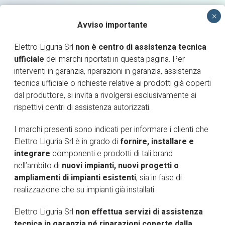
Avviso importante
Elettro Liguria Srl
non è centro di assistenza tecnica
ufficiale
dei marchi riportati in questa pagina. Per
interventi in garanzia, riparazioni in garanzia, assistenza
RICHIESTA INTERVENTO
tecnica ufficiale o richieste relative ai prodotti già coperti
dal produttore, si invita a rivolgersi esclusivamente ai
AREA RISERVATA
rispettivi centri di assistenza autorizzati.
I marchi presenti sono indicati per informare i clienti che
Elettro Liguria Srl è in grado di
fornire, installare e
integrare
componenti e prodotti di tali brand
nell’ambito di
nuovi impianti, nuovi progetti o
ampliamenti di impianti esistenti
, sia in fase di
realizzazione che su impianti già installati.
GEWISS
Elettro Liguria Srl
non effettua servizi di assistenza
tecnica in garanzia né riparazioni coperte dalla