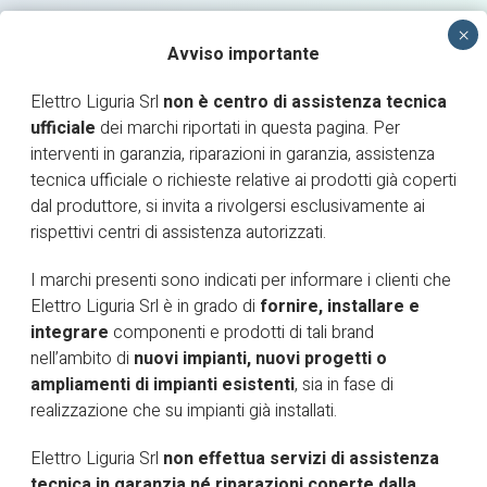
Avviso importante
Elettro Liguria Srl
non è centro di assistenza tecnica
ufficiale
dei marchi riportati in questa pagina. Per
interventi in garanzia, riparazioni in garanzia, assistenza
RICHIESTA INTERVENTO
tecnica ufficiale o richieste relative ai prodotti già coperti
dal produttore, si invita a rivolgersi esclusivamente ai
AREA RISERVATA
rispettivi centri di assistenza autorizzati.
I marchi presenti sono indicati per informare i clienti che
Elettro Liguria Srl è in grado di
fornire, installare e
integrare
componenti e prodotti di tali brand
nell’ambito di
nuovi impianti, nuovi progetti o
ampliamenti di impianti esistenti
, sia in fase di
realizzazione che su impianti già installati.
ABB
Elettro Liguria Srl
non effettua servizi di assistenza
tecnica in garanzia né riparazioni coperte dalla