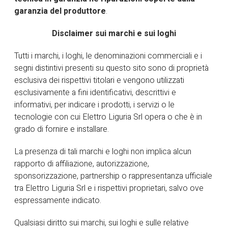
garanzia del produttore
.
HOME
MARCHI TRATTATI
ABB
Disclaimer sui marchi e sui loghi
Tutti i marchi, i loghi, le denominazioni commerciali e i
segni distintivi presenti su questo sito sono di proprietà
esclusiva dei rispettivi titolari e vengono utilizzati
esclusivamente a fini identificativi, descrittivi e
informativi, per indicare i prodotti, i servizi o le
tecnologie con cui Elettro Liguria Srl opera o che è in
grado di fornire e installare.
La presenza di tali marchi e loghi non implica alcun
rapporto di affiliazione, autorizzazione,
sponsorizzazione, partnership o rappresentanza ufficiale
tra Elettro Liguria Srl e i rispettivi proprietari, salvo ove
espressamente indicato.
Qualsiasi diritto sui marchi, sui loghi e sulle relative
15 Giugno 2026
MARCHI TRATTATI
0 comments