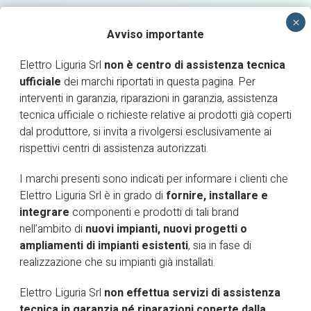
Avviso importante
Elettro Liguria Srl
non è centro di assistenza tecnica
ufficiale
dei marchi riportati in questa pagina. Per
interventi in garanzia, riparazioni in garanzia, assistenza
RICHIESTA INTERVENTO
tecnica ufficiale o richieste relative ai prodotti già coperti
dal produttore, si invita a rivolgersi esclusivamente ai
AREA RISERVATA
rispettivi centri di assistenza autorizzati.
I marchi presenti sono indicati per informare i clienti che
Elettro Liguria Srl è in grado di
fornire, installare e
integrare
componenti e prodotti di tali brand
nell’ambito di
nuovi impianti, nuovi progetti o
ampliamenti di impianti esistenti
, sia in fase di
realizzazione che su impianti già installati.
SEF
Elettro Liguria Srl
non effettua servizi di assistenza
tecnica in garanzia né riparazioni coperte dalla