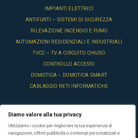
IMPIANTI ELETTRICI
ANTIFURTI – SISTEMI DI SICUREZZA
RILEVAZIONE INCENDIO E FUMO
AUTOMAZIONI RESIDENZIALI E INDUSTRIALI
TVCC – TV A CIRCUITO CHIUSO
CONTROLLO ACCESSI
DOMOTICA – DOMOTICA SMART
CABLAGGIO RETI INFORMATICHE
Diamo valore alla tua privacy
Utilizziamo i cookie per migliorare la tua esperienza di
© 2025 Elettro Liguria Srl - Impianti elettrici Genova- P.iva
navigazione, offrirti pubblicità o contenuti personalizzati e