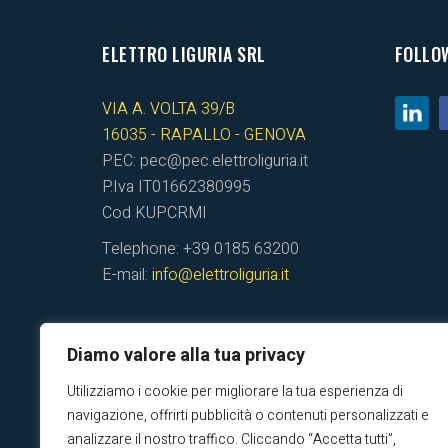
ELETTRO LIGURIA SRL
FOLLO
VIA A. VOLTA 39/B
16035 - RAPALLO - GENOVA
PEC: pec@pec.elettroliguria.it
P.Iva IT01662380995
Cod KUPCRMI
Telephone: +39 0185 63200
E-mail:
info@elettroliguria.it
Diamo valore alla tua privacy
Utilizziamo i cookie per migliorare la tua esperienza di
navigazione, offrirti pubblicità o contenuti personalizzati e
analizzare il nostro traffico. Cliccando “Accetta tutti”,